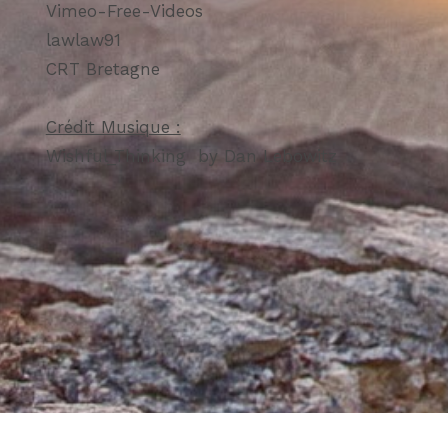
Vimeo-Free-Videos
lawlaw91
CRT Bretagne
Crédit Musique :
Wishful_Thinking by Dan Lebowitz