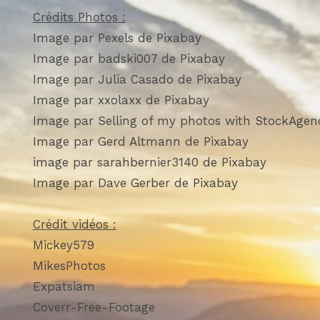
Crédits Photos :
Image par Pexels de Pixabay
Image par badski007 de Pixabay
Image par Julia Casado de Pixabay
Image par xxolaxx de Pixabay
Image par Selling of my photos with StockAgenc
Image par Gerd Altmann de Pixabay
image par sarahbernier3140 de Pixabay
Image par Dave Gerber de Pixabay
Crédit vidéos :
Mickey579
MikesPhotos
Expatsiam
Coverr-Free-Footage